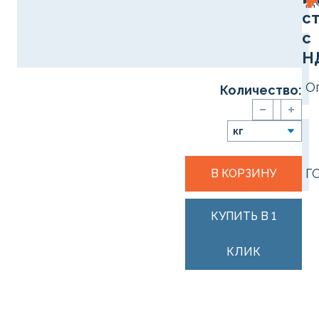
₽
Д
с
с
Н
О
Количество:
Г
В КОРЗИНУ
КУПИТЬ В 1
КЛИК