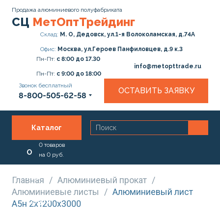
Продажа алюминиевого полуфабриката
СЦ
МетОптТрейдинг
Склад:
М. О, Дедовск, ул.1-я Волоколамская, д.74А
Офис:
Москва, ул.Героев Панфиловцев, д.9 к.3
Пн-Пт:
с 8:00 до 17.30
info@metopttrade.ru
Пн-Пт:
с 9:00 до 18:00
Звонок бесплатный
ОСТАВИТЬ ЗАЯВКУ
8-800-505-62-58
Каталог
0
товаров
О
на
0
руб.
нас
Главная
/
Алюминиевый прокат
/
Алюминиевые листы
/
Алюминиевый лист
Услуги
А5н 2х1200х3000