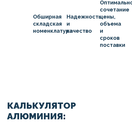
Оптимальн
сочетание
Обширная
Надежность
цены,
складская
и
объема
номенклатура
качество
и
сроков
поставки
КАЛЬКУЛЯТОР
АЛЮМИНИЯ: