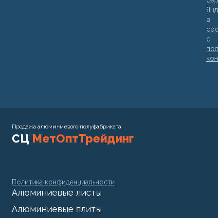
се
Янд
в
соо
с
пол
кон
Продажа алюминиевого полуфабриката
СЦ
МетОптТрейдинг
Политика конфиденциальности
Алюминиевые листы
Алюминиевые плиты