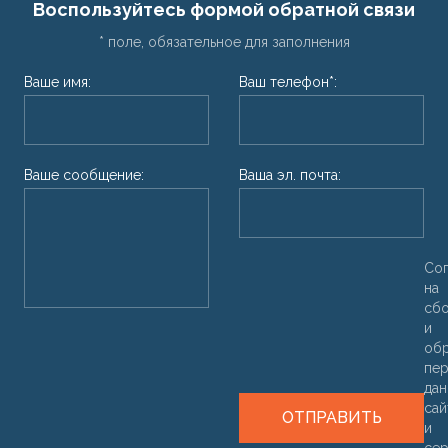
Воспользуйтесь формой обратной связи
* поле, обязательное для заполнения
Ваше имя:
Ваш телефон*:
Ваше сообщение:
Ваша эл. почта:
Со
на
сб
и
об
пер
дан
са
ОТПРАВИТЬ
и