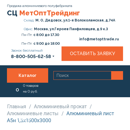
Продажа алюминиевого полуфабриката
СЦ
МетОптТрейдинг
Склад:
М. О, Дедовск, ул.1-я Волоколамская, д.74А
Офис:
Москва, ул.Героев Панфиловцев, д.9 к.3
Пн-Пт:
с 8:00 до 17.30
info@metopttrade.ru
Пн-Пт:
с 9:00 до 18:00
Звонок бесплатный
ОСТАВИТЬ ЗАЯВКУ
8-800-505-62-58
Каталог
0
товаров
О
на
0
руб.
нас
Главная
/
Алюминиевый прокат
/
Алюминиевые листы
/
Алюминиевый лист
Услуги
А5н 1,5х1500х3000