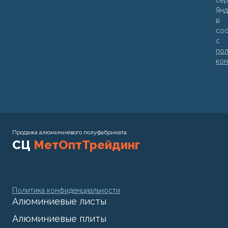
се
Янд
в
соо
с
пол
кон
Продажа алюминиевого полуфабриката
СЦ
МетОптТрейдинг
Политика конфиденциальности
Алюминиевые листы
Алюминиевые плиты