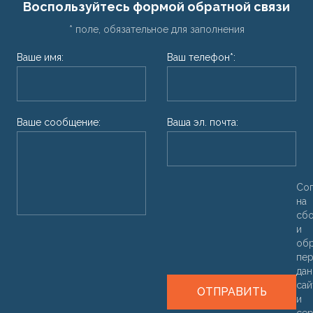
Воспользуйтесь формой обратной связи
* поле, обязательное для заполнения
Ваше имя:
Ваш телефон*:
Ваше сообщение:
Ваша эл. почта:
Со
на
сб
и
об
пер
дан
са
ОТПРАВИТЬ
и