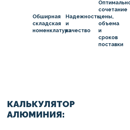
Оптимальн
сочетание
Обширная
Надежность
цены,
складская
и
объема
номенклатура
качество
и
сроков
поставки
КАЛЬКУЛЯТОР
АЛЮМИНИЯ: