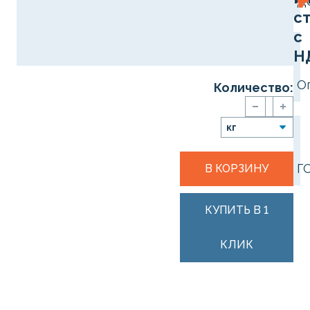
₽
Д
с
с
Н
О
Количество:
Г
В КОРЗИНУ
КУПИТЬ В 1
КЛИК