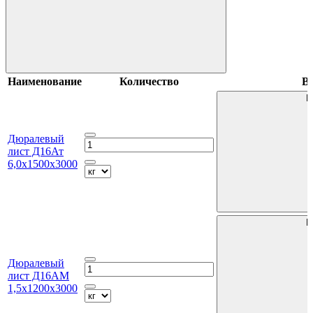
Наименование
Количество
В 
В
Дюралевый
лист Д16Ат
6,0х1500х3000
В
Дюралевый
лист Д16АМ
1,5х1200х3000