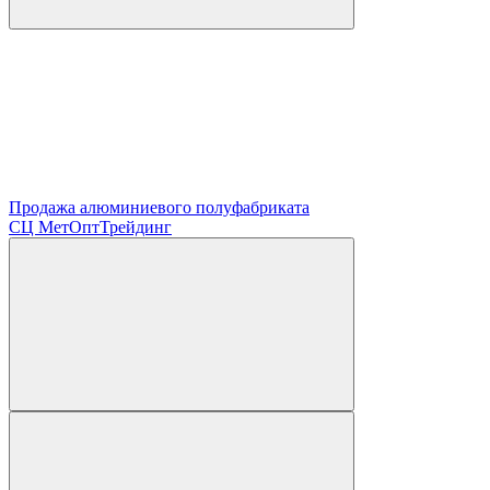
Продажа алюминиевого полуфабриката
СЦ
МетОптТрейдинг