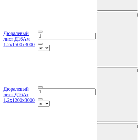
В
Дюралевый
лист Д16Ам
1,2х1500х3000
В
Дюралевый
лист Д16Ат
1,2х1200х3000
В