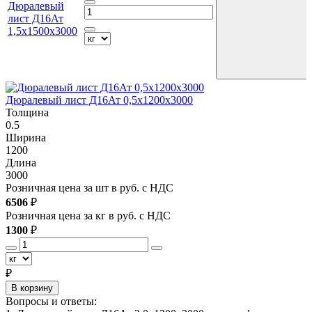
Дюралевый
лист Д16Ат
1,5х1500х3000
Дюралевый лист Д16Ат 0,5х1200х3000
Д
Толщина
0.5
0
Ширина
1200
1
Длина
3000
3
Розничная цена за шт в руб. с НДС
Р
6506
₽
8
Розничная цена за кг в руб. с НДС
Р
1300
₽
1
₽
В корзину
Вопросы и ответы: