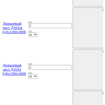
В
Дюралевый
лист Д16Ам
6,0х1200х3000
В
Дюралевый
лист Д16Ат
0,8х1200х3000
В