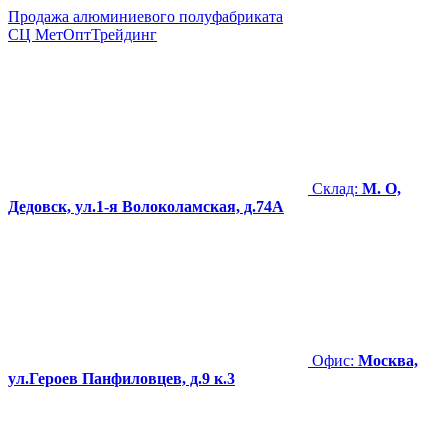
Продажа алюминиевого полуфабриката
СЦ
МетОптТрейдинг
Склад:
М. О,
Дедовск, ул.1-я Волоколамская, д.74А
Офис:
Москва,
ул.Героев Панфиловцев, д.9 к.3