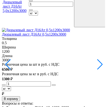
Дюралевый
лист Д16Ат
5,0х1200х3000
Дюралевый лист Д16Ат 0,5х1200х3000
Д
Толщина
0.5
0
Ширина
1200
1
Длина
3000
3
Розничная цена за шт в руб. с НДС
Р
6506
₽
8
Розничная цена за кг в руб. с НДС
Р
1300
₽
1
₽
В корзину
Вопросы и ответы: