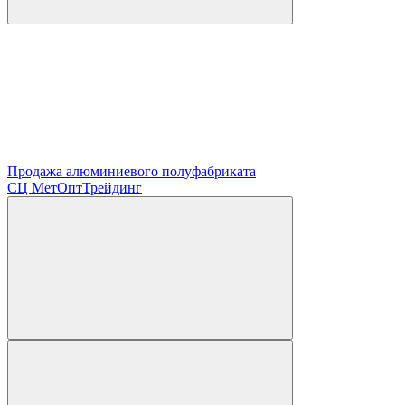
Продажа алюминиевого полуфабриката
СЦ
МетОптТрейдинг