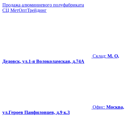
Продажа алюминиевого полуфабриката
СЦ
МетОптТрейдинг
Склад:
М. О,
Дедовск, ул.1-я Волоколамская, д.74А
Офис:
Москва,
ул.Героев Панфиловцев, д.9 к.3