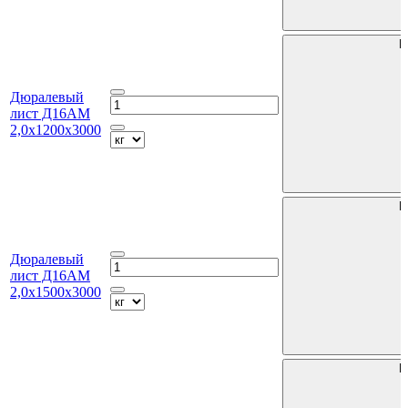
В
Дюралевый
лист Д16АМ
2,0х1200х3000
В
Дюралевый
лист Д16АМ
2,0х1500х3000
В