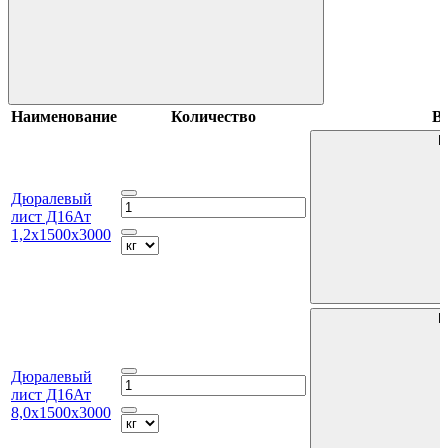
Наименование
Количество
В 
В
Дюралевый
лист Д16Ат
1,2х1500х3000
В
Дюралевый
лист Д16Ат
8,0х1500х3000