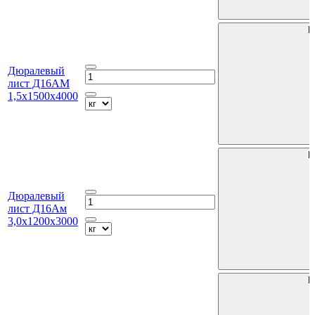
В
Дюралевый
лист Д16АМ
1,5х1500х4000
В
Дюралевый
лист Д16Ам
3,0х1200х3000
В