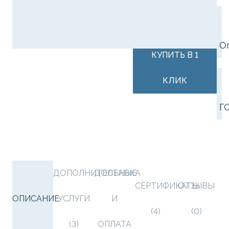
В КОРЗИНУ
О
КУПИТЬ В 1
КЛИК
Г
ДОПОЛНИТЕЛЬНЫЕ
ДОСТАВКА
СЕРТИФИКАТЫ
ОТЗЫВЫ
ОПИСАНИЕ
УСЛУГИ
И
(4)
(0)
(3)
ОПЛАТА