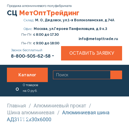
Продажа алюминиевого полуфабриката
СЦ
МетОптТрейдинг
Склад:
М. О, Дедовск, ул.1-я Волоколамская, д.74А
Офис:
Москва, ул.Героев Панфиловцев, д.9 к.3
Пн-Пт:
с 8:00 до 17.30
info@metopttrade.ru
Пн-Пт:
с 9:00 до 18:00
Звонок бесплатный
ОСТАВИТЬ ЗАЯВКУ
8-800-505-62-58
Каталог
0
товаров
О
на
0
руб.
нас
Главная
/
Алюминиевый прокат
/
Шина алюминиевая
/
Алюминиевая шина
Услуги
АД31Т1 2х30х6000