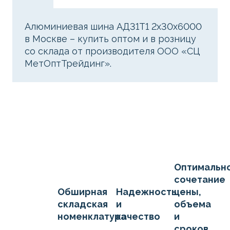
Алюминиевая шина АД31Т1 2х30х6000
в Москве – купить оптом и в розницу
со склада от производителя ООО «СЦ
МетОптТрейдинг».
Оптимальн
сочетание
Обширная
Надежность
цены,
складская
и
объема
номенклатура
качество
и
сроков