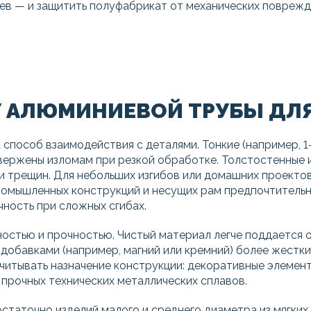
в — и защитить полуфабрикат от механических поврежден
 АЛЮМИНИЕВОЙ ТРУБЫ ДЛЯ
 способ взаимодействия с деталями. Тонкие (например, 1
вержены изломам при резкой обработке. Толстостенные 
или трещин. Для небольших изгибов или домашних проект
промышленных конструкций и несущих рам предпочтитель
ность при сложных сгибах.
остью и прочностью. Чистый материал легче поддается о
 добавками (например, магний или кремний) более жестки
читывать назначение конструкции: декоративные элементы
 прочных технических металлических сплавов.
таточно изделий малого и среднего диаметра из мягких 