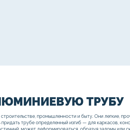
АЛЮМИНИЕВУЮ ТРУБУ
троительстве, промышленности и быту. Они легкие, проч
придать трубе определенный изгиб — для каркасов, конс
стичный, может деформироваться, образуя заломы или ск