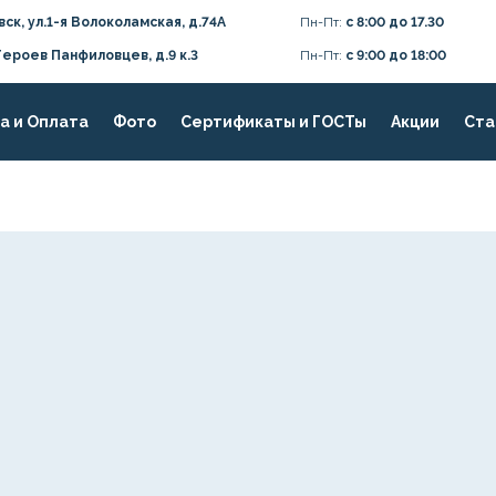
вск, ул.1-я Волоколамская, д.74А
Пн-Пт:
с 8:00 до 17.30
Героев Панфиловцев, д.9 к.3
Пн-Пт:
с 9:00 до 18:00
а и Оплата
Фото
Сертификаты и ГОСТы
Акции
Ста