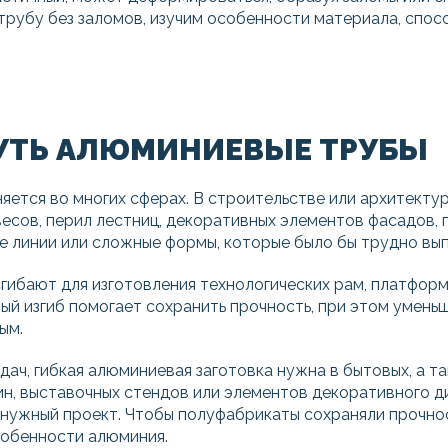
трубу без заломов, изучим особенности материала, спосо
НУТЬ АЛЮМИНИЕВЫЕ ТРУБЫ
яется во многих сферах. В строительстве или архитект
сов, перил лестниц, декоративных элементов фасадов, п
е линии или сложные формы, которые было бы трудно вы
ибают для изготовления технологических рам, платформ
ый изгиб помогает сохранить прочность, при этом умень
ым.
ач, гибкая алюминиевая заготовка нужна в бытовых, а т
ин, выставочных стендов или элементов декоративного д
нужный проект. Чтобы полуфабрикаты сохраняли прочнос
собенности алюминия.