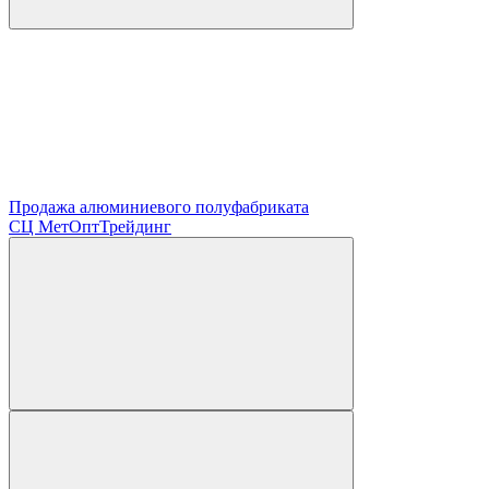
Продажа алюминиевого полуфабриката
СЦ
МетОптТрейдинг