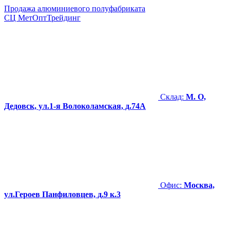
Продажа алюминиевого полуфабриката
СЦ
МетОптТрейдинг
Склад:
М. О,
Дедовск, ул.1-я Волоколамская, д.74А
Офис:
Москва,
ул.Героев Панфиловцев, д.9 к.3