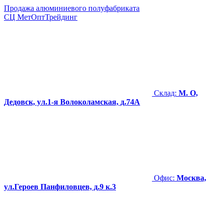
Продажа алюминиевого полуфабриката
СЦ
МетОптТрейдинг
Склад:
М. О,
Дедовск, ул.1-я Волоколамская, д.74А
Офис:
Москва,
ул.Героев Панфиловцев, д.9 к.3