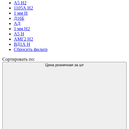
А5 Н2
1105А Н2
1 мм H
Д16Б
АД
1 мм Н2
А5 Н
АМГ2 Н2
ВД1А Н
Сбросить фильтр
Сортировать по:
Цена розничная за шт