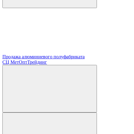
Продажа алюминиевого полуфабриката
СЦ
МетОптТрейдинг