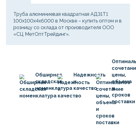
Труба алюминиевая квадратная АД31Т1
100х100х4х6000 в Москве – купить оптом и в
розницу со склада от производителя ООО
«СЦ МетОптТрейдинг».
Оптимал
сочетан
Обширная
Надежность
цены,
складская
и
объема
номенклатура
качество
и
сроков
поставки