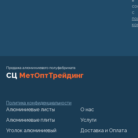
в
со
с
по
ко
Продажа алюминиевого полуфабриката
СЦ
МетОптТрейдинг
Политика конфиденциальности
Алюминиевые листы
О нас
Алюминиевые плиты
Услуги
Уголок алюминиевый
Доставка и Оплата