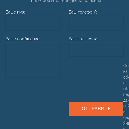
* поле, обязательное для заполнения
Ваше имя:
Ваш телефон*:
Ваше сообщение:
Ваша эл. почта:
Со
на
сб
и
об
пе
да
са
ОТПРАВИТЬ
и
се
Ян