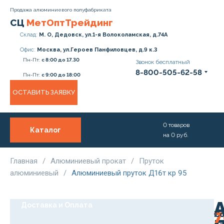
Продажа алюминиевого полуфабриката
СЦ
МетОптТрейдинг
Склад:
М. О, Дедовск, ул.1-я Волоколамская, д.74А
Офис:
Москва, ул.Героев Панфиловцев, д.9 к.3
Пн-Пт:
с 8:00 до 17.30
Звонок бесплатный
8-800-505-62-58
Пн-Пт:
с 9:00 до 18:00
ОСТАВИТЬ ЗАЯВКУ
0
товаров
Каталог
на
0
руб.
О нас
Услуги
Главная
/
Алюминиевый прокат
/
Пруток
алюминиевый
/
Алюминиевый пруток Д16т кр 95
Прайс
Доставка и Оплата
С
Т
Ро