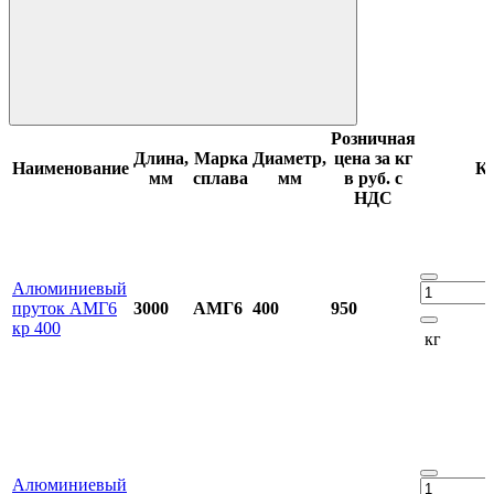
Розничная
Длина,
Марка
Диаметр,
цена за кг
Наименование
Ко
мм
сплава
мм
в руб. с
НДС
Алюминиевый
пруток АМГ6
3000
АМГ6
400
950
кр 400
кг
Алюминиевый