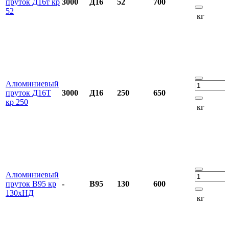
пруток Д16т кр
3000
Д16
52
700
52
кг
Алюминиевый
пруток Д16Т
3000
Д16
250
650
кр 250
кг
Алюминиевый
пруток В95 кр
-
В95
130
600
130хНД
кг