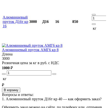
Алюминиевый
пруток Д16т кр
3000
Д16
16
850
16
кг
Алюминиевый пруток АМГ6 кр 8
Длина
3000
3
Розничная цена за кг в руб. с НДС
Р
1000
₽
1
кг
₽
В корзину
Вопросы и ответы:
1. Алюминиевый пруток Д16т кр 40 — как оформить заказ?
Оформить заказ можно на сайте, по телефону или, отправив