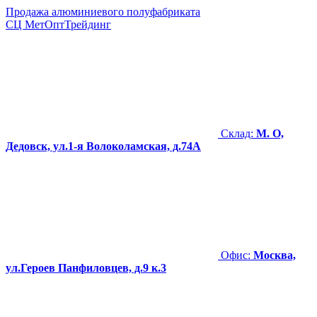
Продажа алюминиевого полуфабриката
СЦ
МетОптТрейдинг
Склад:
М. О,
Дедовск, ул.1-я Волоколамская, д.74А
Офис:
Москва,
ул.Героев Панфиловцев, д.9 к.3