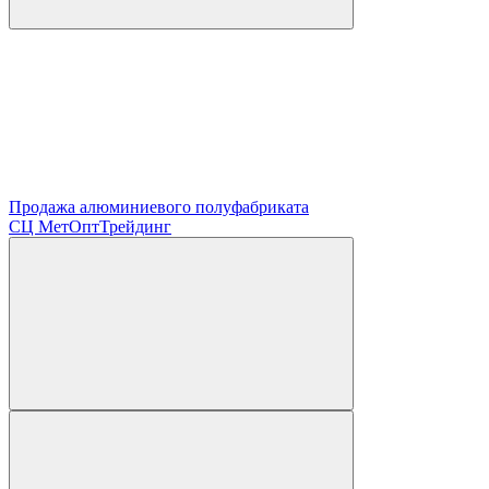
Продажа алюминиевого полуфабриката
СЦ
МетОптТрейдинг