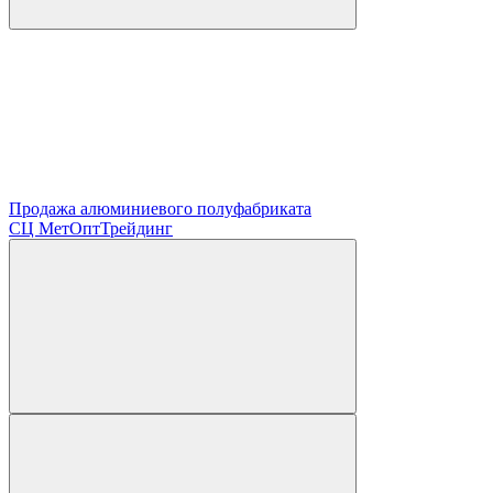
Продажа алюминиевого полуфабриката
СЦ
МетОптТрейдинг