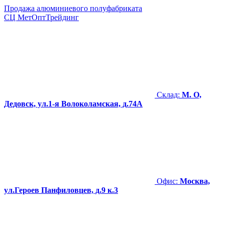
Продажа алюминиевого полуфабриката
СЦ
МетОптТрейдинг
Склад:
М. О,
Дедовск, ул.1-я Волоколамская, д.74А
Офис:
Москва,
ул.Героев Панфиловцев, д.9 к.3