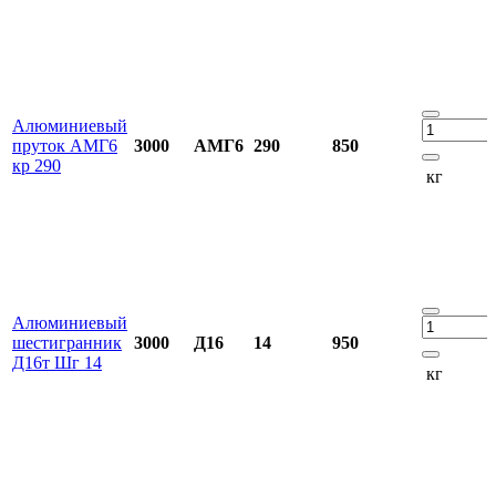
Алюминиевый
пруток АМГ6
3000
АМГ6
290
850
кр 290
кг
Алюминиевый
шестигранник
3000
Д16
14
950
Д16т Шг 14
кг