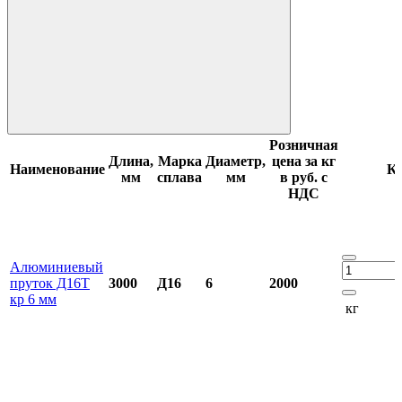
Розничная
Длина,
Марка
Диаметр,
цена за кг
Наименование
Ко
мм
сплава
мм
в руб. с
НДС
Алюминиевый
пруток Д16Т
3000
Д16
6
2000
кр 6 мм
кг