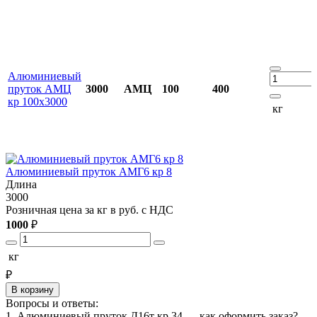
Алюминиевый
пруток АМЦ
3000
АМЦ
100
400
кр 100х3000
кг
Алюминиевый пруток АМГ6 кр 8
Длина
3000
3
Розничная цена за кг в руб. с НДС
Р
1000
₽
1
кг
₽
В корзину
Вопросы и ответы:
1. Алюминиевый пруток Д16т кр 34 — как оформить заказ?