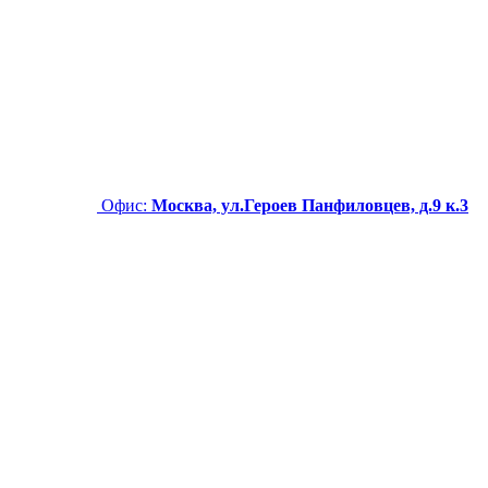
Офис:
Москва, ул.Героев Панфиловцев, д.9 к.3