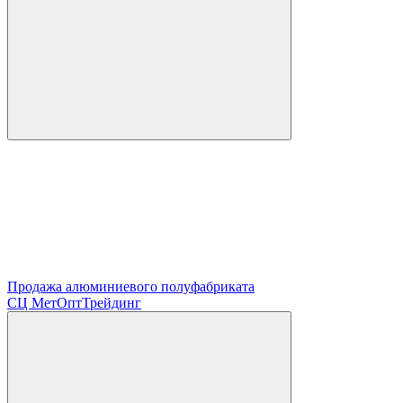
Продажа алюминиевого полуфабриката
СЦ
МетОптТрейдинг