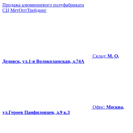
Продажа алюминиевого полуфабриката
СЦ
МетОптТрейдинг
Склад:
М. О,
Дедовск, ул.1-я Волоколамская, д.74А
Офис:
Москва,
ул.Героев Панфиловцев, д.9 к.3