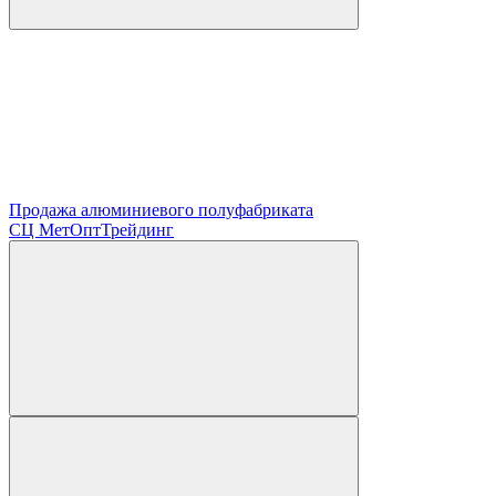
Продажа алюминиевого полуфабриката
СЦ
МетОптТрейдинг