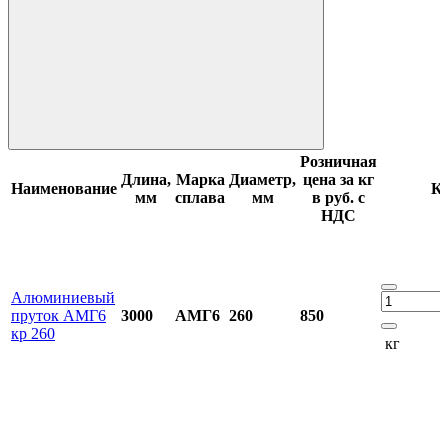
Розничная
Длина,
Марка
Диаметр,
цена за кг
Наименование
Ко
мм
сплава
мм
в руб. с
НДС
Алюминиевый
пруток АМГ6
3000
АМГ6
260
850
кр 260
кг