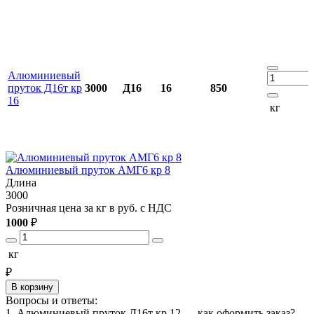
Алюминиевый
пруток Д16т кр
3000
Д16
16
850
16
кг
Алюминиевый пруток АМГ6 кр 8
Длина
3000
3
Розничная цена за кг в руб. с НДС
Р
1000
₽
1
кг
₽
В корзину
Вопросы и ответы:
1. Алюминиевый пруток Д16т кр 12 — как оформить заказ?