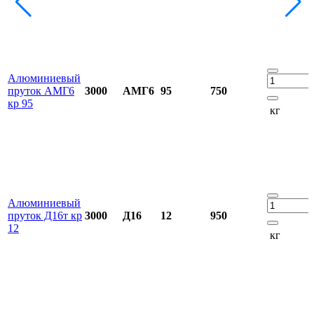
Алюминиевый
пруток АМГ6
3000
АМГ6
95
750
кр 95
кг
Алюминиевый
пруток Д16т кр
3000
Д16
12
950
12
кг