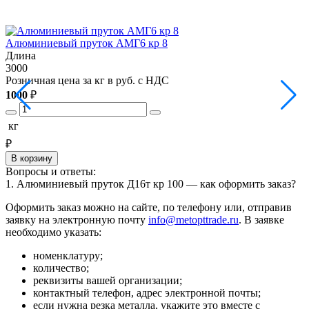
Алюминиевый пруток АМГ6 кр 8
Длина
3000
3
Розничная цена за кг в руб. с НДС
Р
1000
₽
1
кг
₽
В корзину
Вопросы и ответы:
1. Алюминиевый пруток Д16т кр 100 — как оформить заказ?
Оформить заказ можно на сайте, по телефону или, отправив
заявку на электронную почту
info@metopttrade.ru
. В заявке
необходимо указать:
номенклатуру;
количество;
реквизиты вашей организации;
контактный телефон, адрес электронной почты;
если нужна резка металла, укажите это вместе с