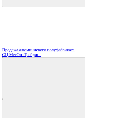
Продажа алюминиевого полуфабриката
СЦ
МетОптТрейдинг