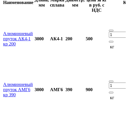
Наименование
Ко
мм
сплава
мм
в руб. с
НДС
Алюминиевый
пруток АК4-1
3000
АК4-1
200
500
кр 200
кг
Алюминиевый
пруток АМГ6
3000
АМГ6
390
900
кр 390
кг