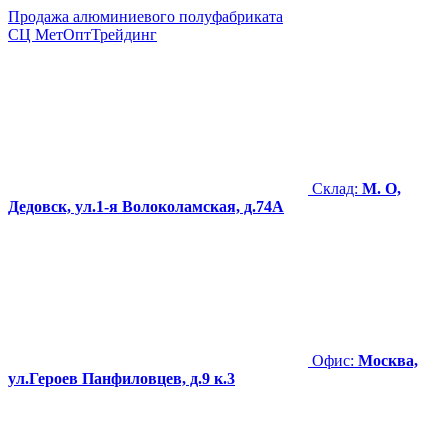
Продажа алюминиевого полуфабриката
СЦ
МетОптТрейдинг
Склад:
М. О,
Дедовск, ул.1-я Волоколамская, д.74А
Офис:
Москва,
ул.Героев Панфиловцев, д.9 к.3