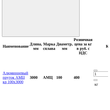
Розничная
Длина,
Марка
Диаметр,
цена за кг
Наименование
Ко
мм
сплава
мм
в руб. с
НДС
Алюминиевый
пруток АМЦ
3000
АМЦ
100
400
кр 100х3000
кг