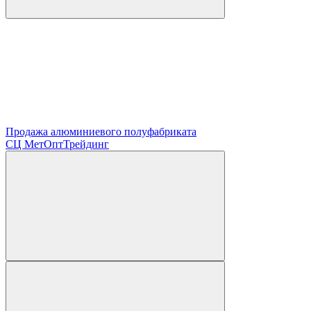
Продажа алюминиевого полуфабриката
СЦ
МетОптТрейдинг