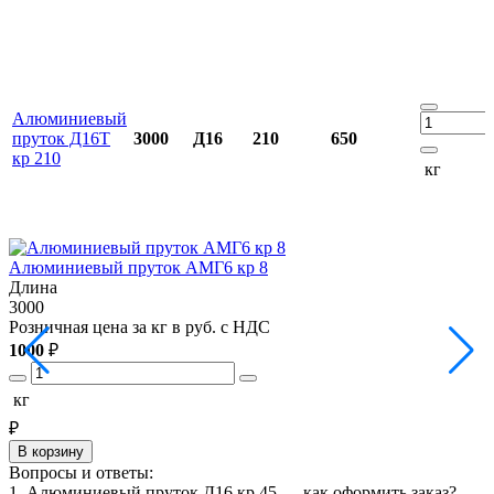
Алюминиевый
пруток Д16Т
3000
Д16
210
650
кр 210
кг
Алюминиевый пруток АМГ6 кр 8
Длина
3000
3
Розничная цена за кг в руб. с НДС
Р
1000
₽
1
кг
₽
В корзину
Вопросы и ответы:
1. Алюминиевый пруток Д16 кр 45 — как оформить заказ?