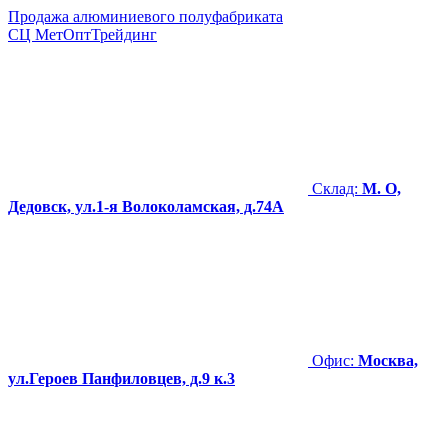
Продажа алюминиевого полуфабриката
СЦ
МетОптТрейдинг
Склад:
М. О,
Дедовск, ул.1-я Волоколамская, д.74А
Офис:
Москва,
ул.Героев Панфиловцев, д.9 к.3