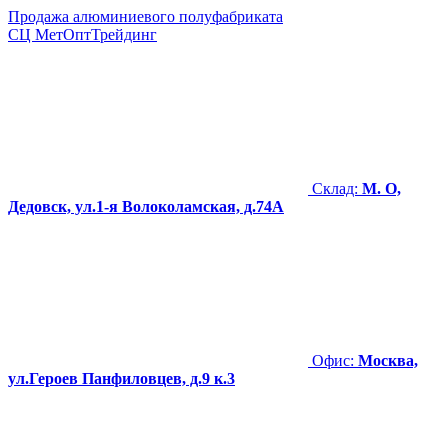
Продажа алюминиевого полуфабриката
СЦ
МетОптТрейдинг
Склад:
М. О,
Дедовск, ул.1-я Волоколамская, д.74А
Офис:
Москва,
ул.Героев Панфиловцев, д.9 к.3