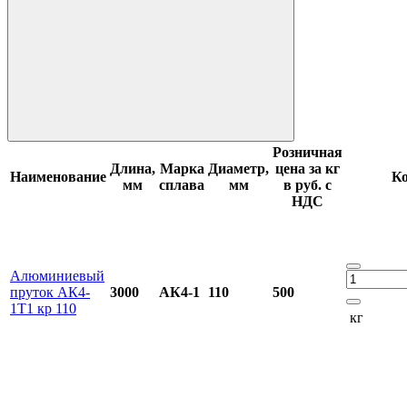
Розничная
Длина,
Марка
Диаметр,
цена за кг
Наименование
Ко
мм
сплава
мм
в руб. с
НДС
Алюминиевый
пруток АК4-
3000
АК4-1
110
500
1Т1 кр 110
кг