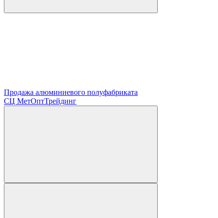
Продажа алюминиевого полуфабриката
СЦ
МетОптТрейдинг