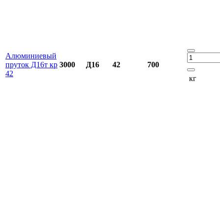
Алюминиевый
пруток Д16т кр
3000
Д16
42
700
42
кг