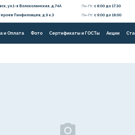
вск, ул.1-я Волоколамская, д.74А
Пн-Пт:
с 8:00 до 17.30
Героев Панфиловцев, д.9 к.3
Пн-Пт:
с 9:00 до 18:00
а и Оплата
Фото
Сертификаты и ГОСТы
Акции
Ста