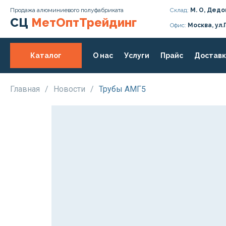
Продажа алюминиевого полуфабриката
Склад:
М. О, Дедо
СЦ
МетОптТрейдинг
Офис:
Москва, ул.
Каталог
О нас
Услуги
Прайс
Доставк
Главная
/
Новости
/
Трубы АМГ5