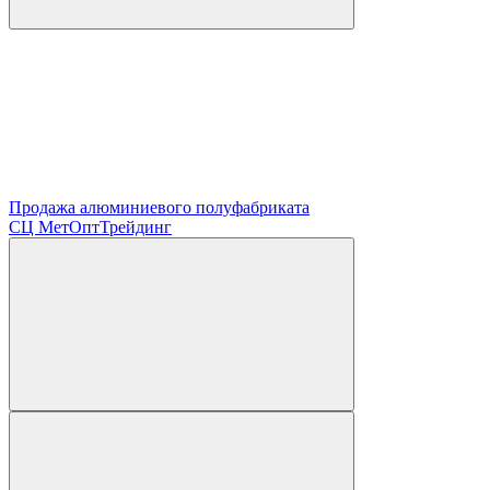
Продажа алюминиевого полуфабриката
СЦ
МетОптТрейдинг