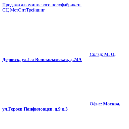
Продажа алюминиевого полуфабриката
СЦ
МетОптТрейдинг
Склад:
М. О,
Дедовск, ул.1-я Волоколамская, д.74А
Офис:
Москва,
ул.Героев Панфиловцев, д.9 к.3