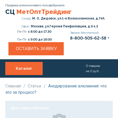
Продажа алюминиевого полуфабриката
СЦ
МетОптТрейдинг
Склад:
М. О, Дедовск, ул.1-я Волоколамская, д.74А
Офис:
Москва, ул.Героев Панфиловцев, д.9 к.3
Пн-Пт:
с 8:00 до 17.30
Звонок бесплатный
8-800-505-62-58
Пн-Пт:
с 9:00 до 18:00
ОСТАВИТЬ ЗАЯВКУ
0
товаров
Каталог
на
0
руб.
О нас
Услуги
Главная
/
Статьи
/
Анодирование алюминия: что
это за процесс?
Прайс
Доставка и Оплата