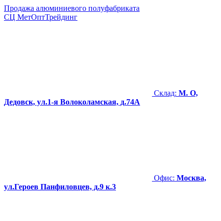
Продажа алюминиевого полуфабриката
СЦ
МетОптТрейдинг
Склад:
М. О,
Дедовск, ул.1-я Волоколамская, д.74А
Офис:
Москва,
ул.Героев Панфиловцев, д.9 к.3