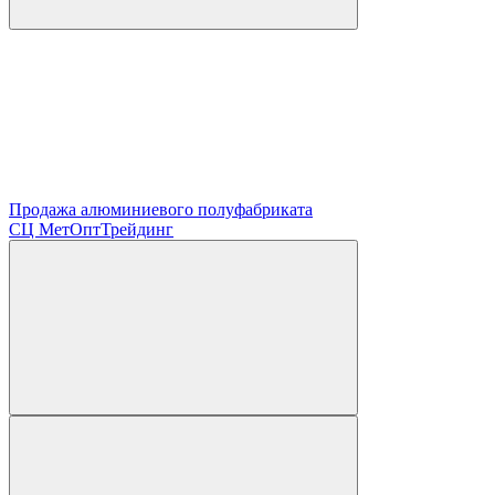
Продажа алюминиевого полуфабриката
СЦ
МетОптТрейдинг